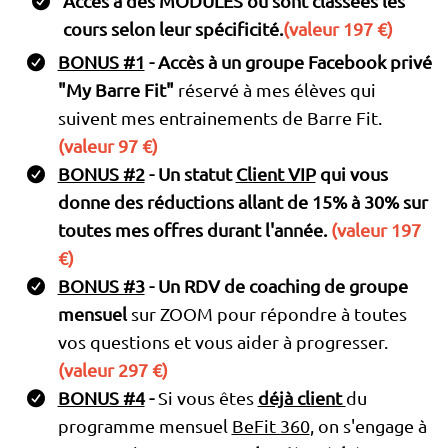
Accès à des MODULES où sont classées les
cours selon leur spécificité.
(valeur 197 €)
BONUS #1
- Accès à un groupe Facebook privé
"My Barre Fit"
réservé à mes élèves qui
suivent mes entrainements de Barre Fit.
(valeur 97 €)
BONUS #2
- Un statut
Client VIP
qui vous
donne des réductions allant de 15% à 30% sur
toutes mes offres durant l'année.
(valeur 197
€)
BONUS #3
- Un RDV de coaching de groupe
mensuel
sur ZOOM pour répondre à toutes
vos questions et vous aider à progresser.
(valeur 297 €)
BONUS #4
-
Si vous êtes
déjà client
du
programme mensuel
BeFit 360
, on s'engage à