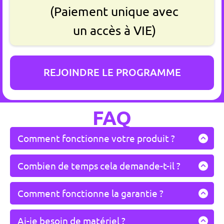
(Paiement unique avec
un accès à VIE)
REJOINDRE LE PROGRAMME
FAQ
Comment fonctionne votre produit ?
À vie. Aucun abonnement, aucune date d'expiration.
Combien de temps cela demande-t-il ?
4 séances de 15 minutes, soit environ 1 heure au
total.
Comment fonctionne la garantie ?
Si dans les 4 premières semaines vous n'êtes pas
satisfaite, envoyez-nous un email. Remboursement
Ai-je besoin de matériel ?