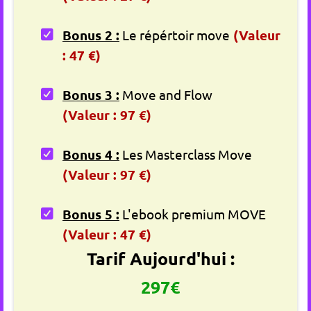
Bonus 2 :
Le répértoir move
(Valeur
: 47 €)
Bonus 3 :
Move and Flow
(Valeur : 97 €)
Bonus 4 :
Les
Masterclass Move
(Valeur : 97 €)
Bonus 5 :
L'ebook premium MOVE
(Valeur : 47 €)
Tarif Aujourd'hui :
297€