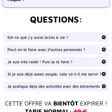
QUESTIONS:
Est-ce que j'y aurai accès à vie ?
Oui, une fois que vous l'avez acheté,
l'enregistrement reste accessible indéfiniment.
Peut-on le faire avec d'autres personnes ?
Vous pourrez y accéder autant de fois que vous
Bien sûr ! C'est votre Masterclass et si vous
le souhaitez.
voulez encourager des membres de votre
Je suis très raide ! Puis-je le faire ?
famille à vous rejoindre, faites-le !
Oui ! Cette masterclass s'adresse à tout le
monde. Plusieurs options seront proposées à
Si je suis déjà assez souple, cela va-t-il me servir ?
chaque exercice de façon à adapter les
Oui, cela va vous permettre de connaitre la bonne
positions et la difficulté selon le niveau de
méthode pour progresser encore plus dans votre
Je pratique déjà des activités avec des étirements
niveau de souplesse.
chacun.
À moins que vous fassiez déjà des cours dédiés
uniquement au stretching, il est probable que vos
activités ne consacrent pas assez de temps aux
CETTE OFFRE VA
BIENTÔT
EXPIRER !
assouplissements et ne vous permettent pas de
TARIF NORMAL:
49 €
progresser réellement.