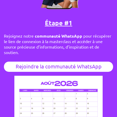
Étape #1
Rejoignez notre
communauté WhatsApp
pour récupérer
le lien de connexion à la masterclass et accéder à une
source précieuse d’informations, d’inspiration et de
soutien.
Rejoindre la communauté WhatsApp