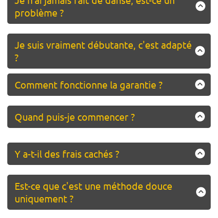
problème ?
Absolument pas. Ce ne sont pas des cours de danse, ce
sont des exercices de renforcement inspirés de la danse.
Je suis vraiment débutante, c'est adapté
?
Oui ! Des options sont proposées selon votre niveau pour
Comment fonctionne la garantie ?
la plupart des exercices. Vous choisissez l'intensité qui
vous convient et vous progressez à votre rythme.
Vous testez pendant 6 semaines. Si vous n'êtes pas
satisfaite, vous nous envoyez un email et nous vous
Quand puis-je commencer ?
remboursons dans les 48h. Sans justification.
Dès maintenant. Accès immédiat après paiement.
Y a-t-il des frais cachés ?
AUCUN. un paiement unique. Pas d'abonnement, pas de
renouvellement.
Est-ce que c'est une méthode douce
uniquement ?